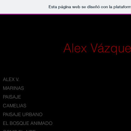
Esta página web se diseñó con la platafor
Alex Vázque
ALEX V.
MARINAS
PAISAJE
CAMELIAS
PAISAJE URBANO
EL BOSQUE ANIMADO